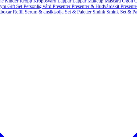
nne
Kinder
Kropp
Kroppsvård
Läppar
Läppar
Makeup
Mascara
Ögon
Ö
fym Gift Set
Personlig vård
Presenter
Presenter & Hudvårdskit
Present
ntboxar
Refill
Serum & ansiktsolja
Set & Paletter
Smink
Smink Set & Pa