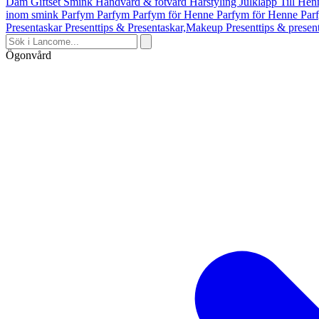
Dam
Giftset Smink
Handvård & fotvård
Hårstyling
Julklapp Till He
inom smink
Parfym
Parfym
Parfym för Henne
Parfym för Henne
Par
Presentaskar
Presenttips & Presentaskar,Makeup
Presenttips & prese
Ögonvård