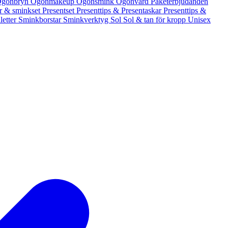
gonbryn
Ögonmakeup
Ögonsmink
Ögonvård
Paketerbjudanden
er & sminkset
Presentset
Presenttips & Presentaskar
Presenttips &
letter
Sminkborstar
Sminkverktyg
Sol
Sol & tan för kropp
Unisex