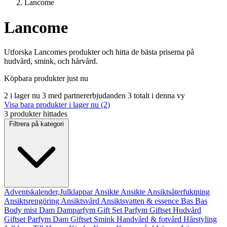
Lancome
Lancome
Utforska Lancomes produkter och hitta de bästa priserna på
hudvård, smink, och hårvård.
Köpbara produkter just nu
2 i lager nu
3 med partnererbjudanden
3 totalt i denna vy
Visa bara produkter i lager nu (2)
3 produkter hittades
Filtrera på kategori
Adventskalender,Julklappar
Ansikte
Ansikte
Ansiktsåterfuktning
Ansiktsrengöring
Ansiktsvård
Ansiktsvatten & essence
Bas
Bas
Body mist
Dam
Damparfym
Gift Set Parfym
Giftset Hudvård
Giftset Parfym Dam
Giftset Smink
Handvård & fotvård
Hårstyling