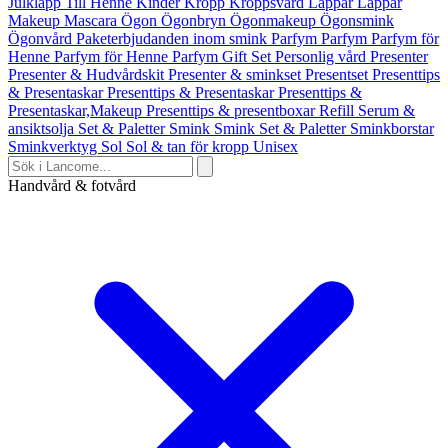
Julklapp Till Henne
Kinder
Kropp
Kroppsvård
Läppar
Läppar
Makeup
Mascara
Ögon
Ögonbryn
Ögonmakeup
Ögonsmink
Ögonvård
Paketerbjudanden inom smink
Parfym
Parfym
Parfym för
Henne
Parfym för Henne
Parfym Gift Set
Personlig vård
Presenter
Presenter & Hudvårdskit
Presenter & sminkset
Presentset
Presenttips
& Presentaskar
Presenttips & Presentaskar
Presenttips &
Presentaskar,Makeup
Presenttips & presentboxar
Refill
Serum &
ansiktsolja
Set & Paletter
Smink
Smink Set & Paletter
Sminkborstar
Sminkverktyg
Sol
Sol & tan för kropp
Unisex
Handvård & fotvård