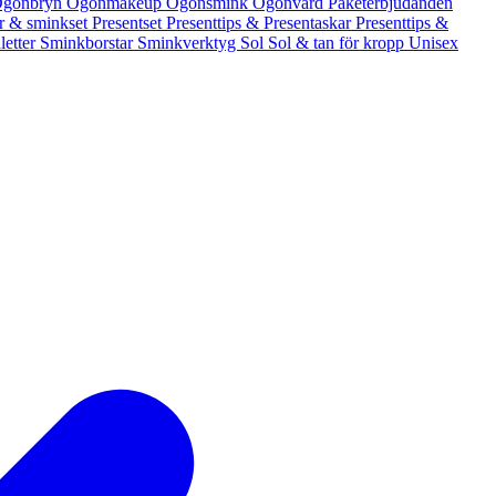
gonbryn
Ögonmakeup
Ögonsmink
Ögonvård
Paketerbjudanden
er & sminkset
Presentset
Presenttips & Presentaskar
Presenttips &
letter
Sminkborstar
Sminkverktyg
Sol
Sol & tan för kropp
Unisex