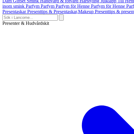
Dam
Giftset Smink
Handvård & fotvård
Hårstyling
Julklapp Till He
inom smink
Parfym
Parfym
Parfym för Henne
Parfym för Henne
Par
Presentaskar
Presenttips & Presentaskar,Makeup
Presenttips & prese
Presenter & Hudvårdskit