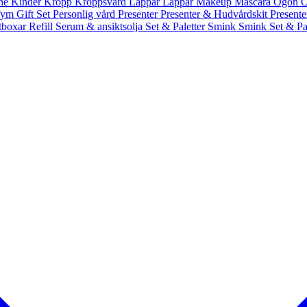
nne
Kinder
Kropp
Kroppsvård
Läppar
Läppar
Makeup
Mascara
Ögon
Ö
fym Gift Set
Personlig vård
Presenter
Presenter & Hudvårdskit
Present
ntboxar
Refill
Serum & ansiktsolja
Set & Paletter
Smink
Smink Set & Pa