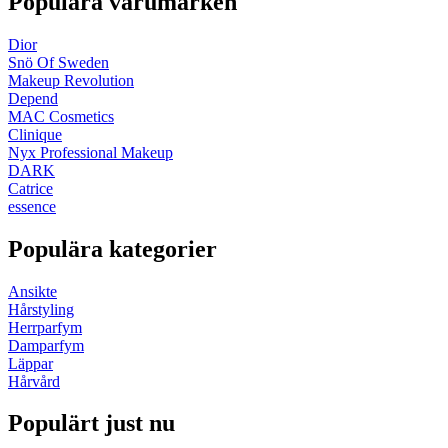
Populära varumärken
Dior
Snö Of Sweden
Makeup Revolution
Depend
MAC Cosmetics
Clinique
Nyx Professional Makeup
DARK
Catrice
essence
Populära kategorier
Ansikte
Hårstyling
Herrparfym
Damparfym
Läppar
Hårvård
Populärt just nu