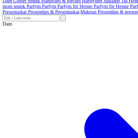
Dam
Giftset Smink
Handvård & fotvård
Hårstyling
Julklapp Till He
inom smink
Parfym
Parfym
Parfym för Henne
Parfym för Henne
Par
Presentaskar
Presenttips & Presentaskar,Makeup
Presenttips & prese
Dam