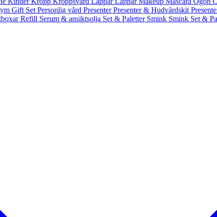
nne
Kinder
Kropp
Kroppsvård
Läppar
Läppar
Makeup
Mascara
Ögon
Ö
fym Gift Set
Personlig vård
Presenter
Presenter & Hudvårdskit
Present
ntboxar
Refill
Serum & ansiktsolja
Set & Paletter
Smink
Smink Set & Pa