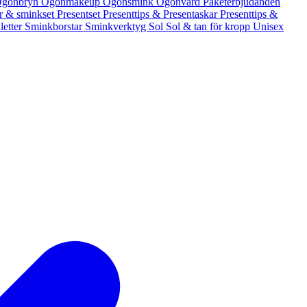
gonbryn
Ögonmakeup
Ögonsmink
Ögonvård
Paketerbjudanden
er & sminkset
Presentset
Presenttips & Presentaskar
Presenttips &
letter
Sminkborstar
Sminkverktyg
Sol
Sol & tan för kropp
Unisex