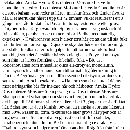
betakaroten.Amika Hydro Rush Intense Moisture Leave-In
Conditioner Hydro Rush Intense Moisture Leave-In Conditioner är
ett spraybalsam som reder ut håret, minskar frizz och tämjer flygigt
hår. Det återfuktar håret i upp till 72 timmar, vilket resulterar i ett 3
gånger mer återfuktat hår. Passar till torra, texturerade eller grova
hårtyper och är färgbevarande. Spraybalsamen är vegansk och fri
från sulfater, parabener och mineraloljor. Berikat med naturliga
extrakt av: - Hyaluronsyra som hjälper torrt hår att att dra till sig fukt
från luften runt omkring. - Squalane skyddar håret mot uttorkning,
återställer lipidbarriärer och hjälper till att förhindra fuktförlust
samtidigt som det återställer hårets smidighet. - Polyglutaminsyra
som främjar hårets förmåga att bibehålla fukt. - Biojäst
kokosnötvatten som innehåller olika elektrolyter, monolaurin,
laurinsyra och växthormoner som tillför naturlig återfuktning till
håret. - Blå/gröna alger som tillför essentiella fettsyror, aminosyror,
samt vitamin A och betakaroten. - Havtorn som är ett av världens
mest näringsrika bär för friskare hår och hårbotten.Amika Hydro
Rush Intense Moisture Shampoo Hydro Rush Intense Moisture
Shampoo är ett schampo som skonsamt rengör håret och återfuktar
det i upp till 72 timmar, vilket resulterar i ett 3 gånger mer återfuktat
hår. Schampot är även kliniskt bevisat att minska avbrutna hårstrån
med 50%. Passar till torra, texturerade eller grova hårtyper och är
färgbevarande. Schampot är veganskt och fritt från sulfater,
parabener och mineraloljor. Berikat med naturliga extrakt av: -
Hyaluronsyra som hjälper torrt hår att att dra till sig fukt från luften