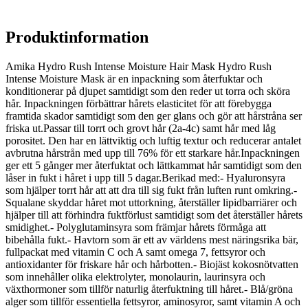
Produktinformation
Amika Hydro Rush Intense Moisture Hair Mask Hydro Rush
Intense Moisture Mask är en inpackning som återfuktar och
konditionerar på djupet samtidigt som den reder ut torra och sköra
hår. Inpackningen förbättrar hårets elasticitet för att förebygga
framtida skador samtidigt som den ger glans och gör att hårstråna ser
friska ut.Passar till torrt och grovt hår (2a-4c) samt hår med låg
porositet. Den har en lättviktig och luftig textur och reducerar antalet
avbrutna hårstrån med upp till 76% för ett starkare hår.Inpackningen
ger ett 5 gånger mer återfuktat och lättkammat hår samtidigt som den
låser in fukt i håret i upp till 5 dagar.Berikad med:- Hyaluronsyra
som hjälper torrt hår att att dra till sig fukt från luften runt omkring.-
Squalane skyddar håret mot uttorkning, återställer lipidbarriärer och
hjälper till att förhindra fuktförlust samtidigt som det återställer hårets
smidighet.- Polyglutaminsyra som främjar hårets förmåga att
bibehålla fukt.- Havtorn som är ett av världens mest näringsrika bär,
fullpackat med vitamin C och A samt omega 7, fettsyror och
antioxidanter för friskare hår och hårbotten.- Biojäst kokosnötvatten
som innehåller olika elektrolyter, monolaurin, laurinsyra och
växthormoner som tillför naturlig återfuktning till håret.- Blå/gröna
alger som tillför essentiella fettsyror, aminosyror, samt vitamin A och