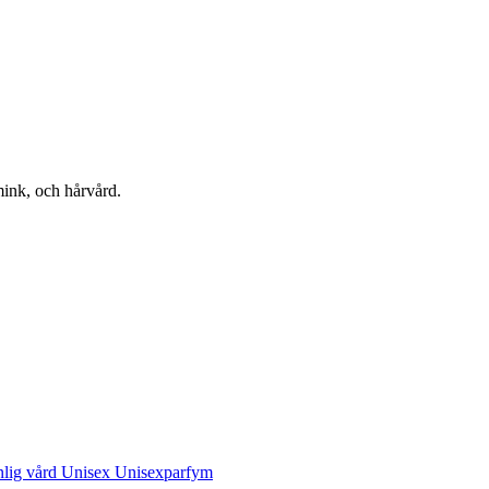
mink, och hårvård.
nlig vård
Unisex
Unisexparfym