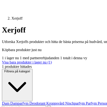
Xerjoff
Xerjoff
Utforska Xerjoffs produkter och hitta de bästa priserna på hudvård, s
Köpbara produkter just nu
1 i lager nu
1 med partnererbjudanden
1 totalt i denna vy
Visa bara produkter i lager nu (1)
1 produkter hittades
Filtrera på kategori
Dam
Damparfym
Deodorant
Kroppsvård
Nischparfym
Parfym
Perso