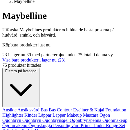
Maybelline
Maybelline
Utforska Maybellines produkter och hitta de bästa priserna på
hudvård, smink, och hårvård.
Köpbara produkter just nu
23 i lager nu
39 med partnererbjudanden
75 totalt i denna vy
Visa bara produkter i lager nu (23)
75 produkter hittades
Filtrera på kategori
Ansikte
Ansiktsvård
Bas
Bas
Contour
Eyeliner & Kajal
Foundation
Highlighter
Kinder
Läppar
Läppar
Makeup
Mascara
Ögon
Ögonbryn
Ögonbryn
Ögonbrynsgel
Ögonbrynspenna
Ögonmakeup
Ögonmakeup
Ögonskugga
Personlig vård
Primer
Puder
Rouge
Set