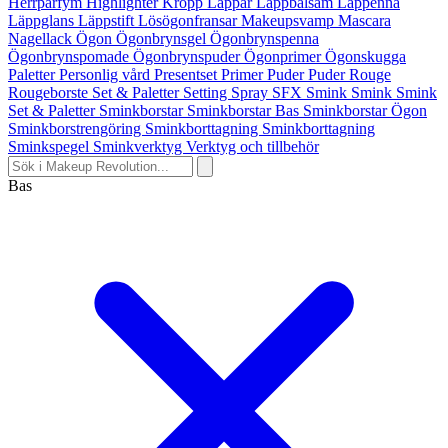
Herrparfym
Highlighter
Kropp
Läppar
Läppbalsam
Läppenna
Läppglans
Läppstift
Lösögonfransar
Makeupsvamp
Mascara
Nagellack
Ögon
Ögonbrynsgel
Ögonbrynspenna
Ögonbrynspomade
Ögonbrynspuder
Ögonprimer
Ögonskugga
Paletter
Personlig vård
Presentset
Primer
Puder
Puder
Rouge
Rougeborste
Set & Paletter
Setting Spray
SFX Smink
Smink
Smink
Set & Paletter
Sminkborstar
Sminkborstar Bas
Sminkborstar Ögon
Sminkborstrengöring
Sminkborttagning
Sminkborttagning
Sminkspegel
Sminkverktyg
Verktyg och tillbehör
Bas