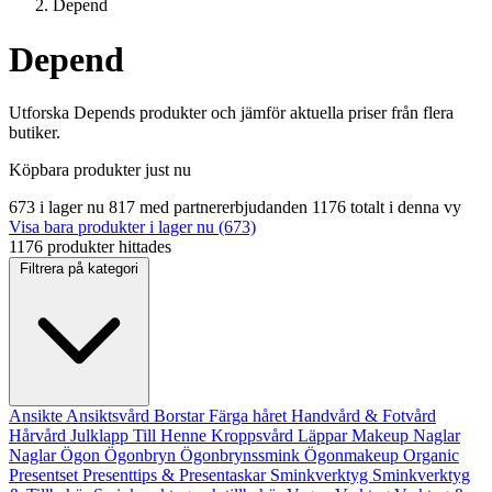
Depend
Depend
Utforska Depends produkter och jämför aktuella priser från flera
butiker.
Köpbara produkter just nu
673 i lager nu
817 med partnererbjudanden
1176 totalt i denna vy
Visa bara produkter i lager nu (673)
1176 produkter hittades
Filtrera på kategori
Ansikte
Ansiktsvård
Borstar
Färga håret
Handvård & Fotvård
Hårvård
Julklapp Till Henne
Kroppsvård
Läppar
Makeup
Naglar
Naglar
Ögon
Ögonbryn
Ögonbrynssmink
Ögonmakeup
Organic
Presentset
Presenttips & Presentaskar
Sminkverktyg
Sminkverktyg