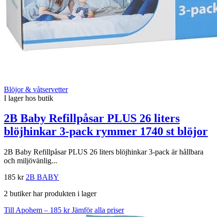
Blöjor & våtservetter
I lager hos butik
2B Baby Refillpåsar PLUS 26 liters
blöjhinkar 3-pack rymmer 1740 st blöjor
2B Baby Refillpåsar PLUS 26 liters blöjhinkar 3-pack är hållbara
och miljövänlig...
185 kr
2B BABY
2 butiker har produkten i lager
Till Apohem – 185 kr
Jämför alla priser