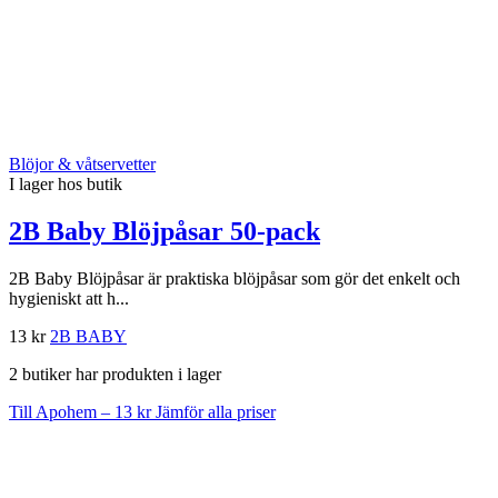
Blöjor & våtservetter
I lager hos butik
2B Baby Blöjpåsar 50-pack
2B Baby Blöjpåsar är praktiska blöjpåsar som gör det enkelt och
hygieniskt att h...
13 kr
2B BABY
2 butiker har produkten i lager
Till Apohem – 13 kr
Jämför alla priser