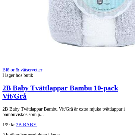
Blöjor & våtservetter
I lager hos butik
2B Baby Tvättlappar Bambu 10-pack
Vit/Grå
2B Baby Tvättlappar Bambu Vit/Grå är extra mjuka tvättlappar i
bambuviskos som p...
199 kr
2B BABY
2 butiker har produkten i lager