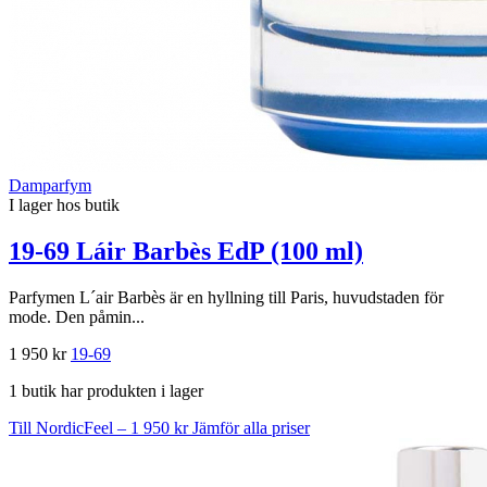
Damparfym
I lager hos butik
19-69 Láir Barbès EdP (100 ml)
Parfymen L´air Barbès är en hyllning till Paris, huvudstaden för
mode. Den påmin...
1 950 kr
19-69
1 butik har produkten i lager
Till NordicFeel – 1 950 kr
Jämför alla priser