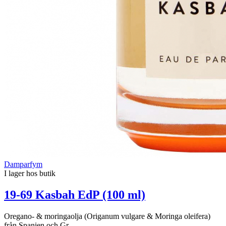
Damparfym
I lager hos butik
19-69 Kasbah EdP (100 ml)
Oregano- & moringaolja (Origanum vulgare & Moringa oleifera)
från Spanien och Gr...