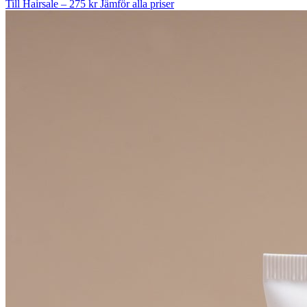
Till Hairsale – 275 kr
Jämför alla priser