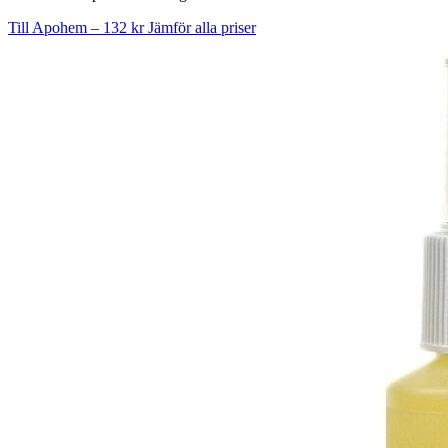
Till Apohem – 132 kr
Jämför alla priser