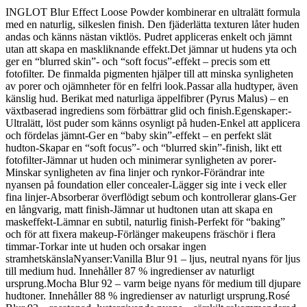
INGLOT Blur Effect Loose Powder kombinerar en ultralätt formula
med en naturlig, silkeslen finish. Den fjäderlätta texturen låter huden
andas och känns nästan viktlös. Pudret appliceras enkelt och jämnt
utan att skapa en maskliknande effekt.Det jämnar ut hudens yta och
ger en “blurred skin”- och “soft focus”-effekt – precis som ett
fotofilter. De finmalda pigmenten hjälper till att minska synligheten
av porer och ojämnheter för en felfri look.Passar alla hudtyper, även
känslig hud. Berikat med naturliga äppelfibrer (Pyrus Malus) – en
växtbaserad ingrediens som förbättrar glid och finish.Egenskaper:-
Ultralätt, löst puder som känns osynligt på huden-Enkel att applicera
och fördelas jämnt-Ger en “baby skin”-effekt – en perfekt slät
hudton-Skapar en “soft focus”- och “blurred skin”-finish, likt ett
fotofilter-Jämnar ut huden och minimerar synligheten av porer-
Minskar synligheten av fina linjer och rynkor-Förändrar inte
nyansen på foundation eller concealer-Lägger sig inte i veck eller
fina linjer-Absorberar överflödigt sebum och kontrollerar glans-Ger
en långvarig, matt finish-Jämnar ut hudtonen utan att skapa en
maskeffekt-Lämnar en subtil, naturlig finish-Perfekt för “baking”
och för att fixera makeup-Förlänger makeupens fräschör i flera
timmar-Torkar inte ut huden och orsakar ingen
stramhetskänslaNyanser:Vanilla Blur 91 – ljus, neutral nyans för ljus
till medium hud. Innehåller 87 % ingredienser av naturligt
ursprung.Mocha Blur 92 – varm beige nyans för medium till djupare
hudtoner. Innehåller 88 % ingredienser av naturligt ursprung.Rosé