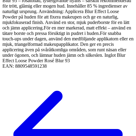
Blur 93 – rosatonad, lystergivande nyans – särskilt rekommenderad
för trött, glåmig eller mogen hud. Innehåller 85 % ingredienser av
naturligt ursprung. Användning: Applicera Blur Effect Loose
Powder på huden för att fixera makeupen och ge en naturlig,
mjukfokuserad finish. Använd en stor, mjuk puderborste för en lätt
och jämn applicering.För en mer markerad, matt effekt – använd en
tätare borste och pressa försiktigt in pudret i huden.För snabba
touch-ups under dagen, använd den medföljande applikatorn eller en
mjuk, triangelformad makeupapplikator. Den ger en precis
applicering även på svåråtkomliga områden, som runt näsan eller
under ögonen, och lämnar huden jämn och silkeslen. Inglot Blur
Effect Loose Powder Rosé Blur 93
EAN:
8809548591238