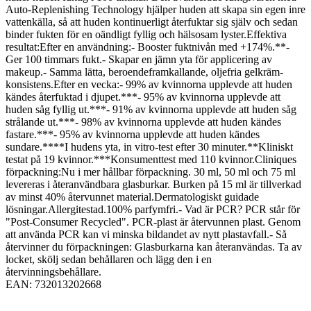
Auto-Replenishing Technology hjälper huden att skapa sin egen inre
vattenkälla, så att huden kontinuerligt återfuktar sig själv och sedan
binder fukten för en oändligt fyllig och hälsosam lyster.Effektiva
resultat:Efter en användning:- Booster fuktnivån med +174%.**-
Ger 100 timmars fukt.- Skapar en jämn yta för applicering av
makeup.- Samma lätta, beroendeframkallande, oljefria gelkräm-
konsistens.Efter en vecka:- 99% av kvinnorna upplevde att huden
kändes återfuktad i djupet.***- 95% av kvinnorna upplevde att
huden såg fyllig ut.***- 91% av kvinnorna upplevde att huden såg
strålande ut.***- 98% av kvinnorna upplevde att huden kändes
fastare.***- 95% av kvinnorna upplevde att huden kändes
sundare.****I hudens yta, in vitro-test efter 30 minuter.**Kliniskt
testat på 19 kvinnor.***Konsumenttest med 110 kvinnor.Cliniques
förpackning:Nu i mer hållbar förpackning. 30 ml, 50 ml och 75 ml
levereras i återanvändbara glasburkar. Burken på 15 ml är tillverkad
av minst 40% återvunnet material.Dermatologiskt guidade
lösningar.Allergitestad.100% parfymfri.- Vad är PCR? PCR står för
"Post-Consumer Recycled". PCR-plast är återvunnen plast. Genom
att använda PCR kan vi minska bildandet av nytt plastavfall.- Så
återvinner du förpackningen: Glasburkarna kan återanvändas. Ta av
locket, skölj sedan behållaren och lägg den i en
återvinningsbehållare.
EAN:
732013202668