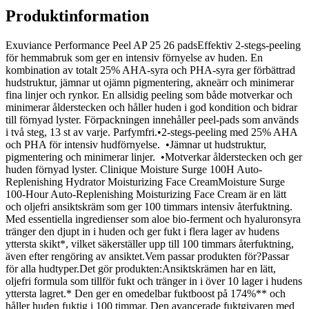
Produktinformation
Exuviance Performance Peel AP 25 26 padsEffektiv 2-stegs-peeling
för hemmabruk som ger en intensiv förnyelse av huden. En
kombination av totalt 25% AHA-syra och PHA-syra ger förbättrad
hudstruktur, jämnar ut ojämn pigmentering, akneärr och minimerar
fina linjer och rynkor. En allsidig peeling som både motverkar och
minimerar ålderstecken och håller huden i god kondition och bidrar
till förnyad lyster. Förpackningen innehåller peel-pads som används
i två steg, 13 st av varje. Parfymfri.•2-stegs-peeling med 25% AHA
och PHA för intensiv hudförnyelse. •Jämnar ut hudstruktur,
pigmentering och minimerar linjer. •Motverkar ålderstecken och ger
huden förnyad lyster. Clinique Moisture Surge 100H Auto-
Replenishing Hydrator Moisturizing Face CreamMoisture Surge
100-Hour Auto-Replenishing Moisturizing Face Cream är en lätt
och oljefri ansiktskräm som ger 100 timmars intensiv återfuktning.
Med essentiella ingredienser som aloe bio-ferment och hyaluronsyra
tränger den djupt in i huden och ger fukt i flera lager av hudens
yttersta skikt*, vilket säkerställer upp till 100 timmars återfuktning,
även efter rengöring av ansiktet.Vem passar produkten för?Passar
för alla hudtyper.Det gör produkten:Ansiktskrämen har en lätt,
oljefri formula som tillför fukt och tränger in i över 10 lager i hudens
yttersta lagret.* Den ger en omedelbar fuktboost på 174%** och
håller huden fuktig i 100 timmar. Den avancerade fuktgivaren med