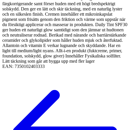
färgkorrigerande samt förser huden med ett högt bredspektrigt
solskydd. Den ger en lätt och skir täckning, med en naturlig lyster
och en silkeslen finish. Cremen innehåller ett mikroinkapslat
pigment som frisätts genom den friktion och värme som uppstår när
du försiktigt applicerar och masserar in produkten. Daily Tint SPF30
ger huden ett naturligt glow samtidigt som den jämnar ut hudtonen
och neutraliserar rodnad. Berikad med närande och barriärstärkande
ceramider och glykolipider som håller huden mjuk och återfuktad.
Allantoin och vitamin E verkar lugnande och skyddande. Har en
light till medium/light nyans. Allt-i-en produkt (fuktcreme, primer,
foundation, solskydd, glow giver) Innehåller Fysikaliska solfilter.
Lätt täckning som går att bygga upp med fler lager
EAN:
7350102403333