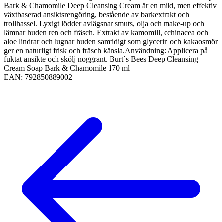
Bark & Chamomile Deep Cleansing Cream är en mild, men effektiv
växtbaserad ansiktsrengöring, bestående av barkextrakt och
trollhassel. Lyxigt lödder avlägsnar smuts, olja och make-up och
lämnar huden ren och fräsch. Extrakt av kamomill, echinacea och
aloe lindrar och lugnar huden samtidigt som glycerin och kakaosmör
ger en naturligt frisk och fräsch känsla.Användning: Applicera på
fuktat ansikte och skölj noggrant. Burt´s Bees Deep Cleansing
Cream Soap Bark & Chamomile 170 ml
EAN:
792850889002