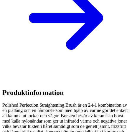
Produktinformation
Polished Perfection Straightening Brush är en 2-i-1 kombination av
en plattång och en hårborste som med hjälp av värme gör det enkelt
att kamma ut lockar och vågor. Borsten består av keramiska borst
med kalla nylonändar som ger ut infraröd värme och negativa joner
vilka bevarar fukten i håret samtidigt som de ger ett jämnt, frizzfritt
och långvarigt resultat. Jonerna tränger omedelbart in i kortex och