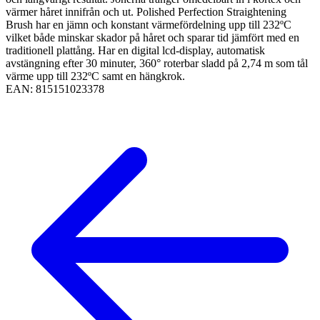
värmer håret innifrån och ut. Polished Perfection Straightening
Brush har en jämn och konstant värmefördelning upp till 232ºC
vilket både minskar skador på håret och sparar tid jämfört med en
traditionell plattång. Har en digital lcd-display, automatisk
avstängning efter 30 minuter, 360° roterbar sladd på 2,74 m som tål
värme upp till 232ºC samt en hängkrok.
EAN:
815151023378