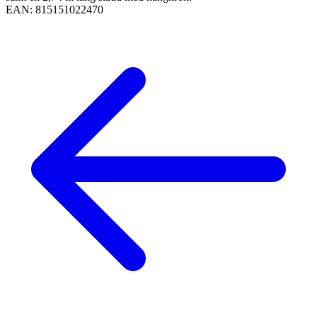
EAN:
815151022470