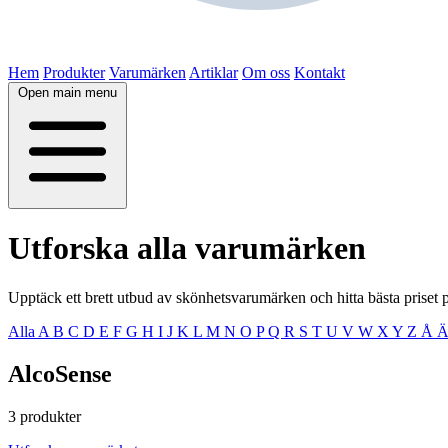
Hem
Produkter
Varumärken
Artiklar
Om oss
Kontakt
Open main menu
Utforska alla varumärken
Upptäck ett brett utbud av skönhetsvarumärken och hitta bästa priset 
Alla
A
B
C
D
E
F
G
H
I
J
K
L
M
N
O
P
Q
R
S
T
U
V
W
X
Y
Z
Å
AlcoSense
3 produkter