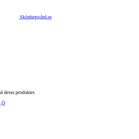
Skönhetsvård.se
på deras produkter.
Ä
Ö