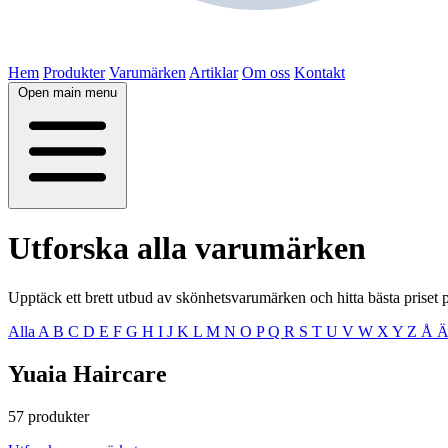
Hem
Produkter
Varumärken
Artiklar
Om oss
Kontakt
Open main menu
Utforska alla varumärken
Upptäck ett brett utbud av skönhetsvarumärken och hitta bästa priset 
Alla
A
B
C
D
E
F
G
H
I
J
K
L
M
N
O
P
Q
R
S
T
U
V
W
X
Y
Z
Å
Yuaia Haircare
57 produkter