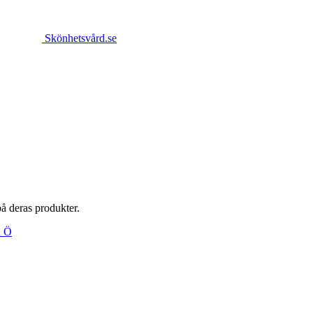
Skönhetsvård.se
på deras produkter.
Ä
Ö